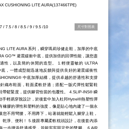
CUSHIONING LITE AURA(137466TPE)
 7 / 7.5 / 8 / 8.5 / 9 / 9.5 /10
尺寸對照表
ONING LITE AURA 系列，瞬穿瑪莉珍健走鞋，加厚的中底
TRA GO™ 避震緩衝中底，提供加倍的回彈性能，讓您盡
性，以及簡約休閒的造型。 1.輕便靈敏的 ULTRA
中底，一體成型能迅速地反饋與提供良好的避震緩衝性
CUSHIONING® 中底加厚結構，提供卓越的舒適性和支撐
編碼針織布鞋面，鞋面柔軟舒適；搭配一版式彈性鬆緊鞋
帶鬆緊度，提供腳背恰當的包覆性。 4.SLIP-INS® 瞬
手輕易穿脫設計，於後套中加入杜邦Hytrel®熱塑性彈
有橡膠的彈性和塑料的強度，像是貼心地內建了一個永
讓您不用彎腰，不用蹲下，站著就能輕鬆入腳穿上鞋，
、乾淨、便利！ 5.後跟專屬柔軟枕頭設計，在後套內添
一步增添舒適感受，並能牢牢固定您的雙腳。 6.AIR