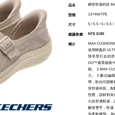
瞬穿舒適科技 MAX 
品名
137466TPE
型號
5 / 5.5 / 6 / 6.5 /
尺寸
NT$ 3190
建議售價
MAX CUSHI
簡介
使用輕盈的 UL
情享受行走的舒適
GO™避震緩衝
能。 2.MAX 
力。 3.數位
帶，鞋扣可調整鞋
穿舒適科技，免動
性體，該材料具
久的舒適鞋拔，
解放雙手，快速
加柔軟襯墊，為每