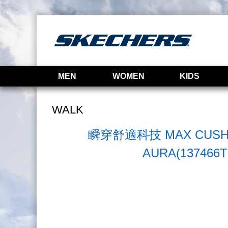
MEN
WOMEN
KIDS
WALK
瞬穿舒適科技 MAX CUSHI
AURA(137466T