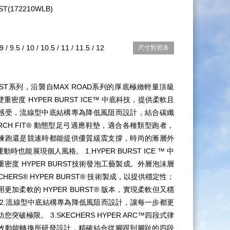
ST(172210WLB)
 9 / 9.5 / 10 / 10.5 / 11 / 11.5 / 12
尺寸對照表
BURST系列，沿襲自MAX ROAD系列的厚底極緻輕量頂級
密度 HYPER BURST ICE™ 中底科技，提供柔軟且
感受，流線型中底結構專為降低風阻而設計，結合碳纖
RCH FIT® 動態型足弓適應鞋墊，適合各種類型跑者，
練跑還是競速時都能提供優質緩震支撐，時尚的漸層外
時也能展現個人風格。 1.HYPER BURST ICE ™ 中
密度 HYPER BURST技術發泡工藝製成。外層泡沫層
CHERS® HYPER BURST® 技術製成，以提供穩定性；
更加柔軟的 HYPER BURST® 版本，實現柔軟但又穩
 2.流線型中底結構專為降低風阻而設計，讓每一步都更
突破極限。 3.SKECHERS HYPER ARC™四段式律
效動能轉換所研發設計，精確結合從腳跟到腳趾的四段