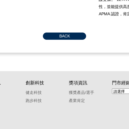
性，並能提供高度
APMA 認證，
BACK
息
創新科技
獎項資訊
門市經
健走科技
獲獎產品/選手
跑步科技
產業肯定