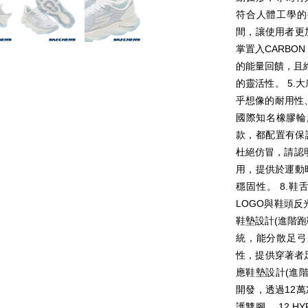
符合人體工學的
間，讓使用者更
掌置入CARBO
的能量回饋，且
的靈活性。 5.
乎想像的耐用性
國際知名橡膠輪胎品
款，都配置有保證
杜絕仿冒，請認明
用，提供於運動
穩固性。 8.鞋
LOGO與鞋頭反光
鞋墊設計(進階
統，能分散足弓
性，提供穿著者足
應鞋墊設計(進
開發，透過12
護雙腳。 12.H