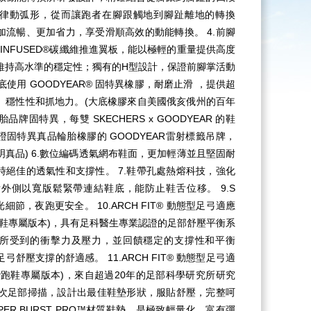
律動弧形，從而讓跑者在腳跟觸地到腳趾離地的轉換
加流暢、更加省力，享受滑順高效的動能轉換。 4.前腳
N INFUSED®碳纖維推進翼板，能以極輕的重量提供高度
維持高水準的穩定性；獨有的H型設計，保證前腳掌活動
大底使用 GOODYEAR® 固特異橡膠，耐磨止滑 ，提供超
、穩性性和抓地力。(大底橡膠來自美國俄亥俄州的百年
牌固特異，每雙 SKECHERS x GOODYEAR 的鞋
固特異真品輪胎橡膠的 GOODYEAR雷射標籤吊牌，
真品) 6.數位編碼透氣網布鞋面，更加輕薄並且堅固耐
時絕佳的透氣性和支撐性。 7.鞋帶孔處熱熔科技，強化
舌外側以寬版鬆緊帶連結鞋底，能防止鞋舌位移。 9.S
細節，夜跑更安全。 10.ARCH FIT® 動態型足弓適應
跑鞋專屬版本)，具有足科醫生專業認證的足部舒壓平衡系
所受到的衝擊力及壓力，並回饋穩定的支撐性和平衡
弓舒壓支撐的舒適感。 11.ARCH FIT® 動態型足弓適
階跑鞋專屬版本)，來自超過20年的足部科學研究所研究
萬次足部掃描，設計出最佳鞋墊形狀，服貼舒壓，完整呵
YPER BURST PRO™材質鞋墊，是極致輕量化、富有彈