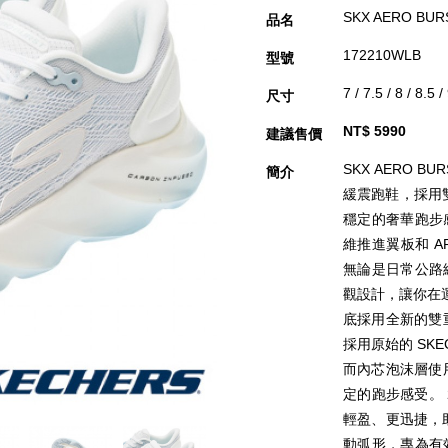
SKX AERO BUR
品名
172210WLB
型號
7 / 7.5 / 8 / 8.5 /
尺寸
NT$ 5990
建議售價
SKX AERO 
簡介
緩震跑鞋，採用雙重
穩定的奢華跑步
維推進翼板和 A
無論是日常公路
觀設計，讓你在運動
底採用全新的雙重
採用原始的 SKE
而內芯泡沫層使用
定的跑步感受。
輕盈、更迅捷，助您
動弧形，專為有