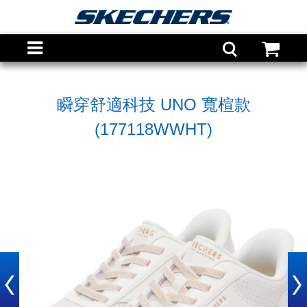
瞬穿舒適科技 UNO 寬楦款
(177118WWHT)