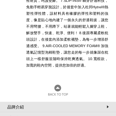
裡材質，呵護雙腳。 7.SLIP-INS® 瞬穿舒適科技，
免動手輕易穿脫設計，於後套中加入杜邦Hytrel®熱
塑性彈性體，該材料具有橡膠的彈性和塑料的強
度，像是貼心地內建了一個永久的舒適鞋拔，讓您
不用彎腰，不用蹲下，站著就能輕鬆入腳穿上鞋，
解放雙手，快速、乾淨、便利！ 8.後跟專屬柔軟枕
頭設計，在後套內添加柔軟襯墊，為每一步增添舒
適感受。 9.AIR-COOLED MEMORY FOAM® 加強
透氣記憶型泡棉鞋墊，讓您走的每一步就像踩在枕
頭上一樣舒服並隨時保持乾爽透氣。 10.寬楦款，
加寬的鞋內空間，提供您加倍的舒適。
品牌介紹