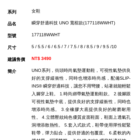
女鞋
系列
瞬穿舒適科技 UNO 寬楦款(177118WWHT)
品名
177118WWHT
型號
5 / 5.5 / 6 / 6.5 / 7 / 7.5 / 8 / 8.5 / 9 / 9.5 /10
尺寸
NT$ 3490
建議售價
UNO系列，街頭時尚氣墊運動鞋，可視性氣墊供良
簡介
好的支撐緩衝性，同時也增添時尚感，配備SLIP-
INS® 瞬穿舒適科技，讓您不用彎腰，站著就能輕鬆
入腳穿上鞋。 1.時尚綁帶氣墊運動鞋款。 2.後腳跟
可視性氣墊中底，提供良好的支撐緩衝性，同時也
增添時尚感。 3.全橡膠大底提供良好的耐磨耐用
性。 4.立體壓紋純色優質皮面鞋面，鞋面上透氣孔
洞增添散熱性。 5.套入式款式，鞋帶使用彈性鬆緊
鞋帶，彈力貼合，提供舒適的包覆度。 6.柔軟的內