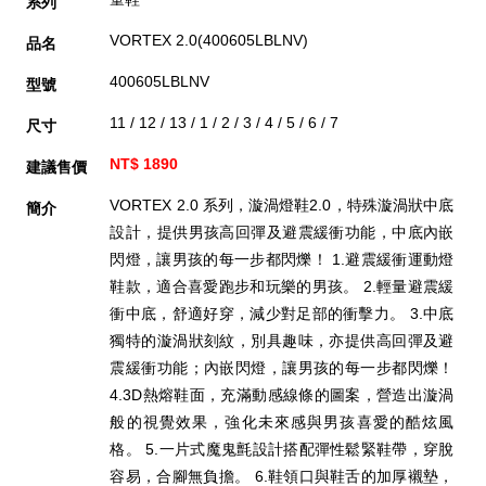
系列
VORTEX 2.0(400605LBLNV)
品名
400605LBLNV
型號
11 / 12 / 13 / 1 / 2 / 3 / 4 / 5 / 6 / 7
尺寸
NT$ 1890
建議售價
VORTEX 2.0 系列，漩渦燈鞋2.0，特殊漩渦狀中底
簡介
設計，提供男孩高回彈及避震緩衝功能，中底內嵌
閃燈，讓男孩的每一步都閃爍！ 1.避震緩衝運動燈
鞋款，適合喜愛跑步和玩樂的男孩。 2.輕量避震緩
衝中底，舒適好穿，減少對足部的衝擊力。 3.中底
獨特的漩渦狀刻紋，別具趣味，亦提供高回彈及避
震緩衝功能；內嵌閃燈，讓男孩的每一步都閃爍！
4.3D熱熔鞋面，充滿動感線條的圖案，營造出漩渦
般的視覺效果，強化未來感與男孩喜愛的酷炫風
格。 5.一片式魔鬼氈設計搭配彈性鬆緊鞋帶，穿脫
容易，合腳無負擔。 6.鞋領口與鞋舌的加厚襯墊，