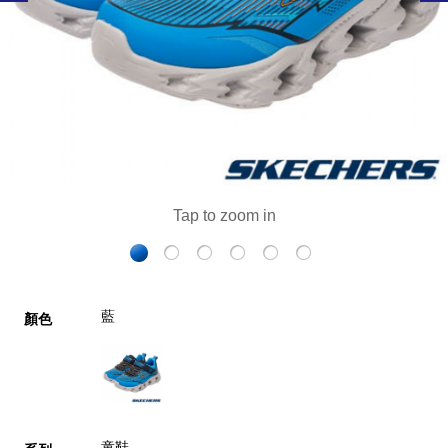
藍
顏色
童鞋