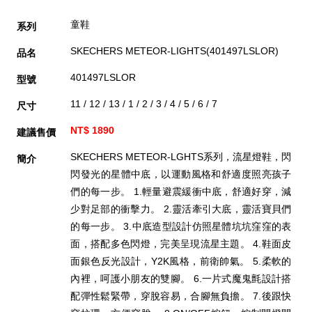
童鞋
系列
SKECHERS METEOR-LIGHTS(401497LSLOR)
品名
401497LSLOR
型號
11 / 12 / 13 / 1 / 2 / 3 / 4 / 5 / 6 / 7
尺寸
NT$ 1890
建議售價
SKECHERS METEOR-LGHTS系列，流星燈鞋，閃
簡介
閃發光的星體中底，以運動風格和舒適度照亮孩子
們的每一步。 1.輕量避震緩衝中底，舒適好穿，減
少對足部的衝擊力。 2.靈活牽引大底，靈活寶貝們
的每一步。 3.中底造型設計仿照星體坑坑窪窪的表
面，搭配多色閃燈，完美呈現流星主題。 4.鞋面皮
面銀色反光設計，Y2K風格，前衛帥氣。 5.柔軟的
內裡，呵護小朋友的雙腳。 6.一片式魔鬼氈設計搭
配彈性鬆緊帶，穿脫容易，合腳無負擔。 7.後跟快