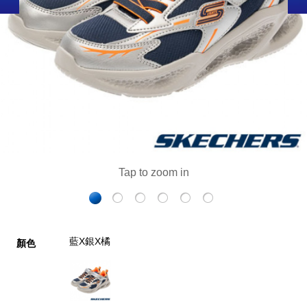
藍X銀X橘
顏色