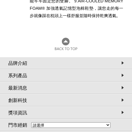
能牢牢固定您的雙腳。 9.AIR-COOLED MEMORY
FOAM® 加強透氣記憶型泡棉鞋墊，讓您走的每一
步就像踩在枕頭上一樣舒服並隨時保持乾爽透氣。
品牌介紹
系列產品
最新消息
創新科技
獎項資訊
門市經銷