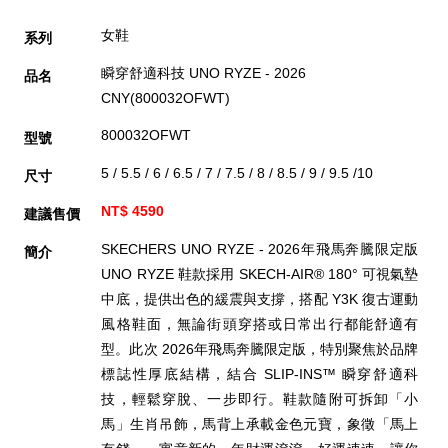
女鞋
系列
瞬穿舒適科技 UNO RYZE - 2026
品名
CNY(800032OFWT)
800032OFWT
型號
5 / 5.5 / 6 / 6.5 / 7 / 7.5 / 8 / 8.5 / 9 / 9.5 /10
尺寸
NT$ 4590
建議售價
SKECHERS UNO RYZE - 2026年飛馬奔騰限定版
簡介
UNO RYZE 鞋款採用 SKECH-AIR® 180° 可視氣墊
中底，提供出色的緩震與支撐，搭配 Y3K 復古運動
風格鞋面，無論街頭穿搭或日常出行都能舒適有
型。此次 2026年飛馬奔騰限定版，特別聚焦於品牌
標誌性厚底結構，結合 SLIP-INS™ 瞬穿舒適科
技，輕鬆穿脫、一步即行。鞋款隨附可拆卸「小
馬」生肖吊飾，馬背上承載金色元寶，象徵「馬上