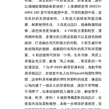
有錢」，寓意新的一年財運滾滾、好運連連，讓你
以滿滿能量開啟嶄新旅程！ 1.後腳跟使用 SKECH-
AIR® 180 度可視性氣墊中底，可視性氣墊中底，提
供良好的支撐緩衝性。 2.鞋底大面積使用靈活橡
膠，耐磨耐用性佳。 3.高底台設計，能修飾腿部線
條，讓您身形更加修長。 4.Y3K復古運動鞋型，運
用網布鞋面、多層次的立體皮面裁片以及撞色熱熔
細節，打造融合現代和復古的外觀。 5.鞋舌處印有
敦煌飛馬的翅膀，後腳跟印有馬年的馬字和祥雲圖
案。 6.鞋款隨附可拆卸「小馬」生肖吊飾，馬背上
承載金色元寶，象徵「馬上有錢」，寓意新的一年
財運滾滾。 7.SLIP-INS® 瞬穿舒適科技，免動手輕
易穿脫設計，於後套中加入杜邦Hytrel®熱塑性彈性
體，該材料具有橡膠的彈性和塑料的強度，像是貼
心地內建了一個永久的舒適鞋拔，讓您不用彎腰，
不用蹲下，站著就能輕鬆入腳穿上鞋，解放雙手，
快速、乾淨、便利！ 8.後跟專屬柔軟枕頭設計，在
後套內添加柔軟襯墊，為每一步增添舒適感受，並