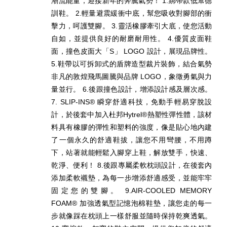
潮流能量，迎接新年的奔騰氣勢！ 1.綁帶款低幫德
訓鞋。 2.輕量避震緩衝中底，幫您吸收對腳部的衝
擊力，呵護雙腳。 3.靈活橡膠牽引大底，使您活動
自如，並提供良好的耐磨耐用性。 4.優質皮面鞋
面，撞色皮面大「S」 LOGO 設計，展現品牌性。
5.鞋帶以可拆卸式的盾牌造型裁片裝飾，結合氣勢
非凡的敦煌飛馬圖騰與品牌 LOGO，象徵勇氣與力
量並行。 6.後跟撞色設計，增添設計感及層次感。
7. SLIP-INS® 瞬穿舒適科技，免動手輕易穿脫設
計，於後套中加入杜邦Hytrel®熱塑性彈性體，該材
料具有橡膠的彈性和塑料的強度，像是貼心地內建
了一個永久的舒適鞋拔，讓您不用彎腰，不用蹲
下，站著就能輕鬆入腳穿上鞋，解放雙手，快速、
乾淨、便利！ 8.後跟專屬柔軟枕頭設計，在後套內
添加柔軟襯墊，為每一步增添舒適感受，並能牢牢
固定您的雙腳。 9.AIR-COOLED MEMORY
FOAM® 加強透氣型記憶泡棉鞋墊，讓您走的每一
步就像踩在枕頭上一樣舒服並隨時保持乾爽透氣。