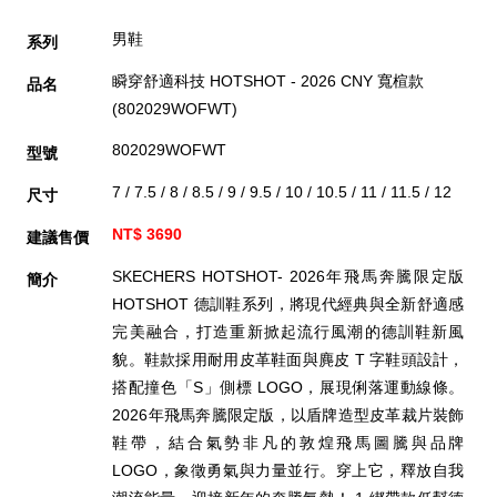
男鞋
系列
瞬穿舒適科技 HOTSHOT - 2026 CNY 寬楦款
品名
(802029WOFWT)
802029WOFWT
型號
7 / 7.5 / 8 / 8.5 / 9 / 9.5 / 10 / 10.5 / 11 / 11.5 / 12
尺寸
NT$ 3690
建議售價
SKECHERS HOTSHOT- 2026年飛馬奔騰限定版
簡介
HOTSHOT 德訓鞋系列，將現代經典與全新舒適感
完美融合，打造重新掀起流行風潮的德訓鞋新風
貌。鞋款採用耐用皮革鞋面與麂皮 T 字鞋頭設計，
搭配撞色「S」側標 LOGO，展現俐落運動線條。
2026年飛馬奔騰限定版，以盾牌造型皮革裁片裝飾
鞋帶，結合氣勢非凡的敦煌飛馬圖騰與品牌
LOGO，象徵勇氣與力量並行。穿上它，釋放自我